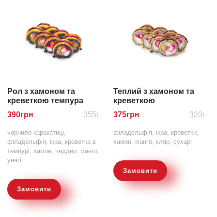
Рол з хамоном та
Теплий з хамоном та
креветкою темпура
креветкою
390
грн
355г
375
грн
320г
чорнило каракатиці,
філадельфія, ікра, креветки,
філадельфія, ікра, креветка в
хамон, манго, кляр, сухарі
темпурі, хамон, чеддер, манго,
унагі
Замовити
Замовити