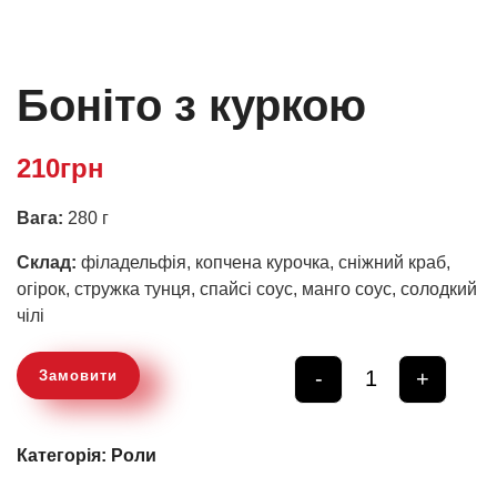
Боніто з куркою
210
грн
Вага:
280 г
Склад:
філадельфія, копчена курочка, сніжний краб,
огірок, стружка тунця, спайсі соус, манго соус, солодкий
чілі
-
+
Замовити
Quantity
Категорія:
Роли