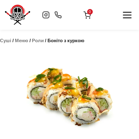
Skip
to
0
content
Суші
/
Меню
/
Роли
/ Боніто з куркою