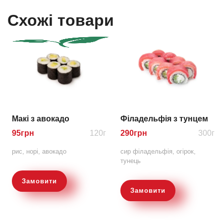
Схожі товари
Макі з авокадо
Філадельфія з тунцем
95
грн
120г
290
грн
300г
рис, норі, авокадо
сир філадельфія, огірок,
тунець
Замовити
Замовити