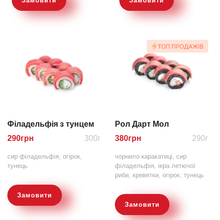
Замовити
Замовити
Філадельфія з тунцем
Рол Дарт Мол
290
грн
300г
380
грн
290г
сир філадельфія, огірок,
чорнило каракатиці, сир
тунець
філадельфія, ікра летючої
риби, креветки, огірок, тунець
Замовити
Замовити