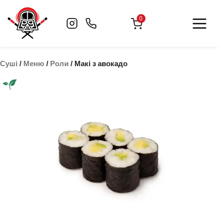
Skip
to
0
content
Суші
/
Меню
/
Роли
/ Макі з авокадо