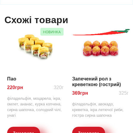
Схожі товари
Пао
Запечений рол з
креветкою (гострий)
220
грн
320г
369
грн
325г
філадельфія, моцарела, ікра,
омлет, ананас, курка копчена,
філадельфія, авокадо,
сирна шапочка, солодкий чілі,
креветка, ікра летючої риби,
унагі
гостра сирна шапочка