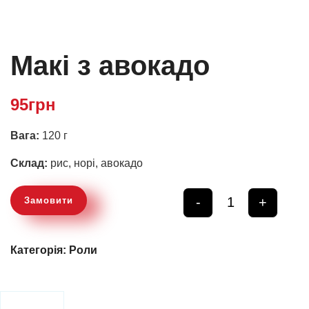
Макі з авокадо
95
грн
Вага:
120 г
Склад:
рис, норі, авокадо
-
+
Замовити
Quantity
Категорія:
Роли