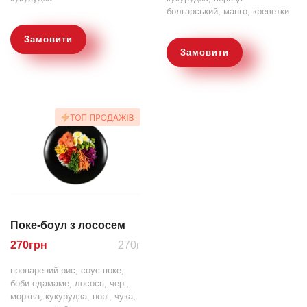
болгарський, манго, креветки
Замовити
Замовити
Поке-боул з лососем
270
грн
270г
пропарений рис, соус поке,
боби едамаме, лосось, чері,
морква, кукурудза, норі, чука,