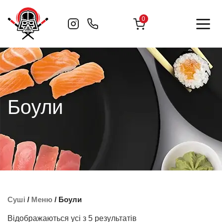
Skip
to
0
content
Боули
Суші
/
Меню
/ Боули
Відображаються усі з 5 результатів