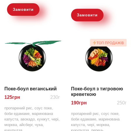
Замовити
Замовити
Поке-боул веганський
Поке-боул з тигровою
креветкою
125
грн
230г
190
грн
250г
пропарений рис, соус поке,
боби едамаме, маринована
пропарений рис, соус поке,
капуста, авокадо, кунжут, чері,
боби едамаме, маринована
морква, айсберг, чука,
капуста, чері, морква,
кукурудза
кукурудза, перець