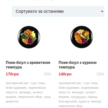
Поке-боул з креветкою
Поке-боул з куркою
темпура
темпура
170
грн
250г
140
грн
260г
пропарений рис, соус поке,
пропарений рис, соус поке,
боби едамаме, маринована
боби едамаме, маринована
капуста, авокадо, кунжут,
капуста, авокадо, кунжут,
морква, перепелині яйця, чука,
морква, кукурудза, перець
креветки
болгарський, курка в темпурі,
перепелині яйця