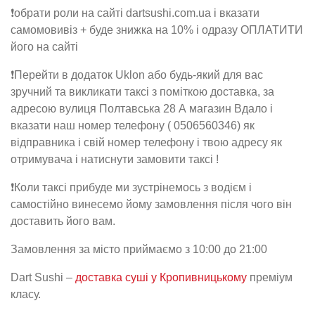
❗️обрати роли на сайті dartsushi.com.ua і вказати
самомовивіз + буде знижка на 10% і одразу ОПЛАТИТИ
його на сайті
❗️Перейти в додаток Uklon або будь-який для вас
зручний та викликати таксі з поміткою доставка, за
адресою вулиця Полтавська 28 А магазин Вдало і
вказати наш номер телефону ( 0506560346) як
відправника і свій номер телефону і твою адресу як
отримувача і натиснути замовити таксі !
❗️Коли таксі прибуде ми зустрінемось з водієм і
самостійно винесемо йому замовлення після чого він
доставить його вам.
Замовлення за місто приймаємо з 10:00 до 21:00
Dart Sushi –
доставка суші у Кропивницькому
преміум
класу.