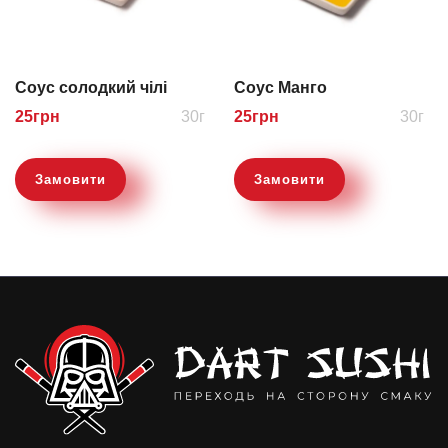
Соус солодкий чілі
Соус Манго
25
грн
30г
25
грн
30г
Замовити
Замовити