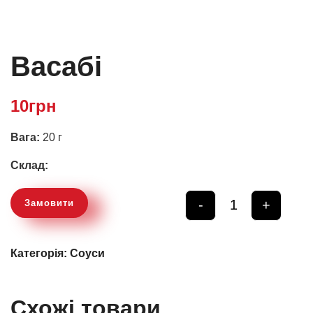
Васабі
10
грн
Вага:
20 г
Склад:
-
+
Замовити
Quantity
Категорія:
Соуси
Схожі товари