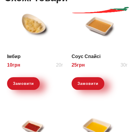
Імбир
Соус Спайсі
10
грн
20г
25
грн
30г
Замовити
Замовити