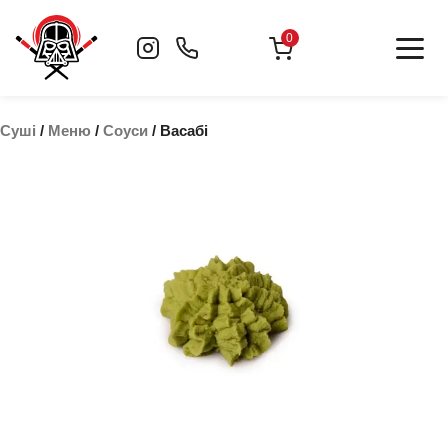
Skip
to
0
content
Суші
/
Меню
/
Соуси
/ Васабі