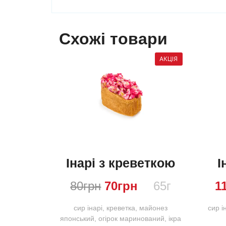
Схожі товари
Інарі з креветкою
І
80
грн
70
грн
65г
1
сир інарі, креветка, майонез
сир і
японський, огірок маринований, ікра