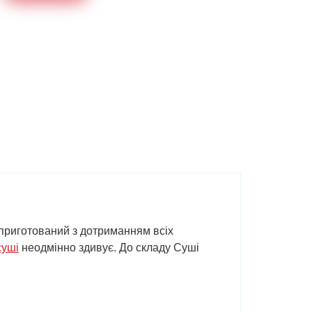
о приготований з дотриманням всіх
суші
неодмінно здивує. До складу Суші