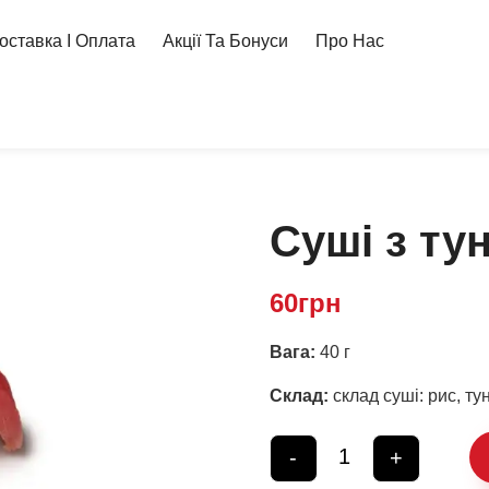
оставка І Оплата
Акції Та Бонуси
Про Нас
Суші з ту
60
грн
Вага:
40 г
Склад:
склад суші: рис, ту
-
+
Quantity