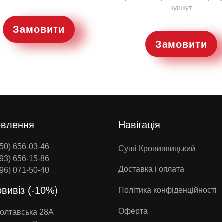
кунжут
Замовити
Замовити
влення
Навігація
50) 656-03-46
Суші Кропивницький
93) 656-15-86
Доставка і оплата
96) 071-50-40
вивіз (-10%)
Політика конфіденційності
Оферта
Полтавська 28А