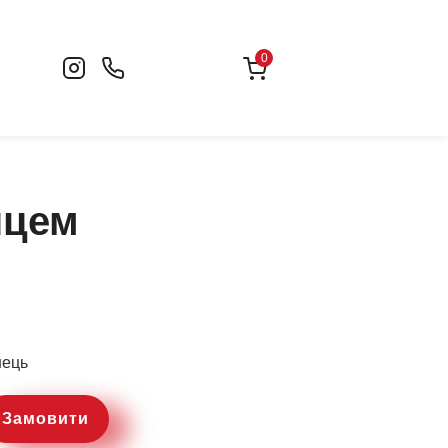
0
нцем
нець
Замовити