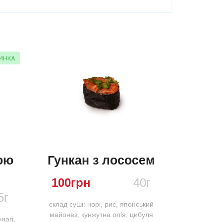
ою
Гункан з лососем
100
грн
40г
5г
склад суші: норі, рис, японський
майонез, кунжутна олія, цибуля
нагі,