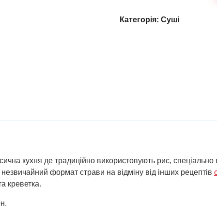
Категорія:
Суші
класична кухня де традиційно використовують рис, спеціальн
ь незвичайний формат страви на відміну від інших рецептів
та креветка.
н.