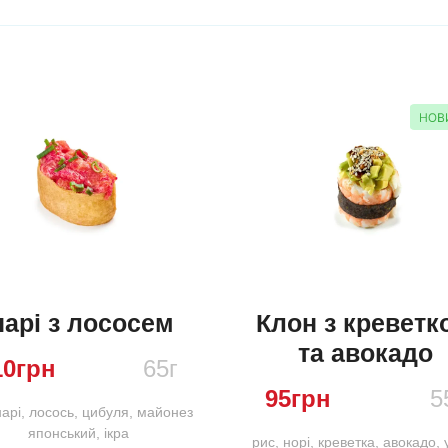
нарі з лососем
Клон з креветк
та авокадо
10
грн
65г
95
грн
5
нарі, лосось, цибуля, майонез
японський, ікра
рис, норі, креветка, авокадо, у