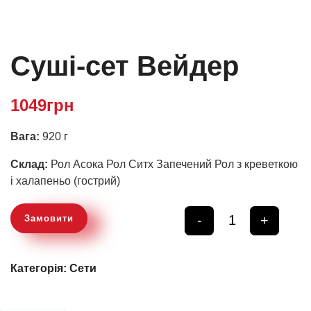
Суші-сет Вейдер
1049
грн
Вага:
920 г
Склад:
Рол Асока Рол Ситх Запечений Рол з креветкою
і халапеньо (гострий)
-
+
Замовити
Quantity
Категорія:
Сети