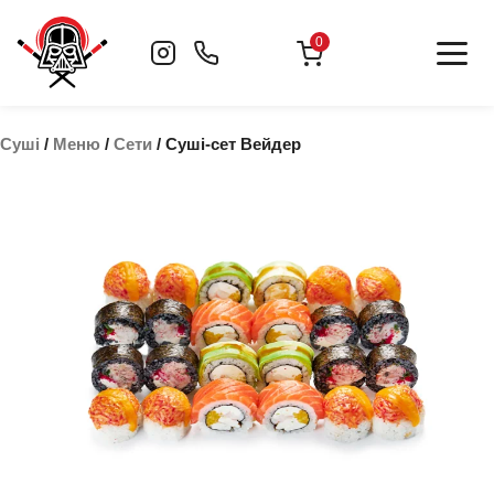
Skip
to
0
content
Суші
/
Меню
/
Сети
/ Суші-сет Вейдер