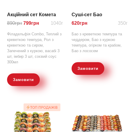
Акційний сет Комета
Суші-сет Бао
890
грн
799
грн
1040г
620
грн
350г
Філадельфія Combo, Теплий з
Бао з креветкою темпура та
креветкою темпура, Рол з
чеддером, Бао з куркою
креветкою та сиром,
темпура, огірком та крабом,
Запечений з куркою, васабі 3
Бао з лососем
шт, імбир 3 шт, соєвий соус
300мл
Замовити
Замовити