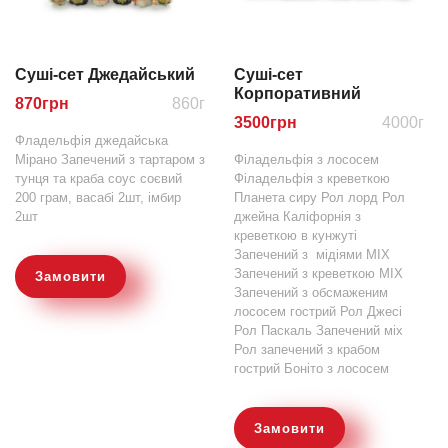
Суші-сет Джедайський
Суші-сет
Корпоративний
870
грн
860г
3500
грн
4000г
Фладельфія джедайська
Мірано Запечений з тартаром з
Філадельфія з лососем
тунця та краба соус соєвий
Філадельфія з креветкою
200 грам, васабі 2шт, імбир
Планета сиру Рол лорд Рол
2шт
джейна Каліфорнія з
креветкою в кунжуті
Запечений з мідіями MIX
Запечений з креветкою MIX
Замовити
Запечений з обсмаженим
лососем гострий Рол Джесі
Рол Паскаль Запечений міх
Рол запечений з крабом
гострий Боніто з лососем
Замовити