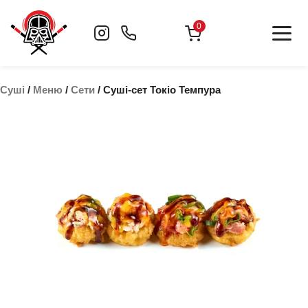
Skip
to
0
content
Суші
/
Меню
/
Сети
/ Суші-сет Токіо Темпура