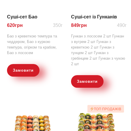
Суші-сет Бао
Суші-сет із Гунканів
620
грн
350г
849
грн
490г
Бао з креветкою темпура та
Гункан з лососем 2 шт Гункан
чеддером, Бао з куркою
з вугрем 2 шт Гункан з
темпура, огірком та крабом,
креветкою 2 шт Гункан з
Бао з лососем
тунцем 2 шт Гункан з
гребінцем 2 шт Гункан з чукою
2 шт
Замовити
Замовити