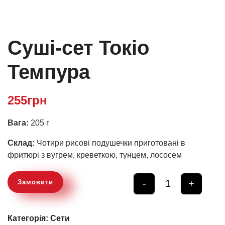
Суші-сет Токіо
Темпура
255
грн
Вага:
205 г
Склад:
Чотири рисові подушечки приготовані в
фритюрі з вугрем, креветкою, тунцем, лососем
-
+
Замовити
Quantity
Категорія:
Сети