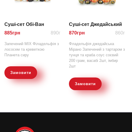
Суші-сет Обі-Ван
Суші-сет Джедайський
885
грн
890г
870
грн
860г
Запечений МІХ Філадельфія з
Фладельфія джедайська
лососем та креветкою
Мірано Запечений з тартаром з
Планета сиру
тунця та краба соус соєвий
200 грам, васабі 2шт, імбир
2шт
Замовити
Замовити