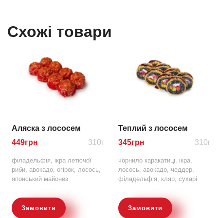
Схожі товари
Аляска з лососем
Теплий з лососем
449
грн
310г
345
грн
310г
філадельфія, ікра летючої
чорнило каракатиці, ікра,
риби, авокадо, огірок, лосось,
лосось, авокадо, чеддер,
японський майонез
філадельфія, кляр, сухарі
Замовити
Замовити