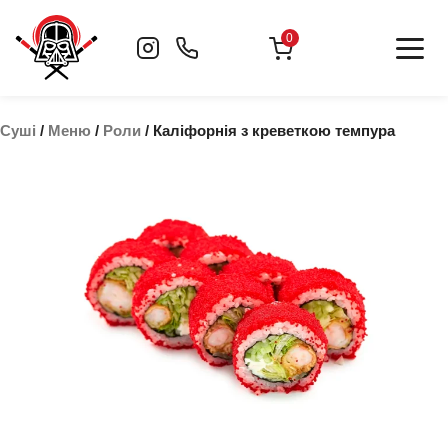
Skip
to
0
content
Суші
/
Меню
/
Роли
/ Каліфорнія з креветкою темпура