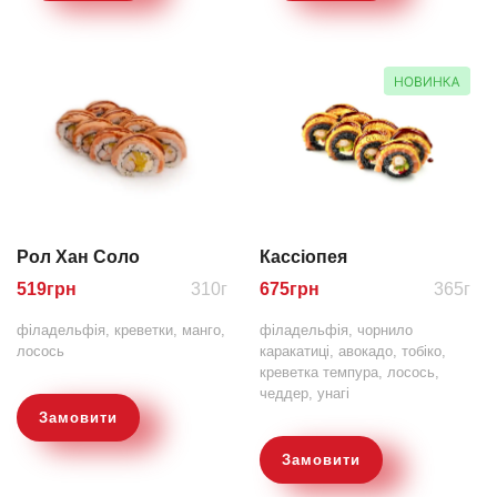
Рол Хан Соло
Кассіопея
519
грн
310г
675
грн
365г
філадельфія, креветки, манго,
філадельфія, чорнило
лосось
каракатиці, авокадо, тобіко,
креветка темпура, лосось,
чеддер, унагі
Замовити
Замовити