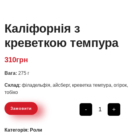
Каліфорнія з
креветкою темпура
310
грн
Вага:
275 г
Склад:
філадельфія, айсберг, креветка темпура, огірок,
тобіко
-
+
Замовити
Quantity
Категорія:
Роли